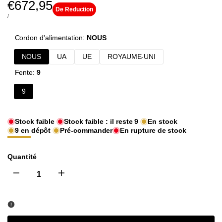
Prix
€672,95
De Reduction
PRIX
PAR
/
de
UNITAIRE
Cordon d'alimentation:
NOUS
vente
NOUS
UA
UE
ROYAUME-UNI
Fente:
9
9
Stock faible
Stock faible : il reste
9
En stock
9
en dépôt
Pré-commander
En rupture de stock
Quantité
I18n
I18n
Error:
Error:
Missing
Missing