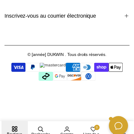
Contactez-nous
Vidéo Youtube
Inscrivez-vous au courrier électronique
FAQ
Définir votre nombre de tours par jour (TPD)
Blog
Inscrivez-vous pour avoir un premier aperçu des nouveautés, des
ventes, du contenu exclusif, des événements et bien plus encore !
Collaborations
Carte cadeau
© [année]
DUKWIN
. Tous droits réservés.
S'abonner
EUR
français
0
0