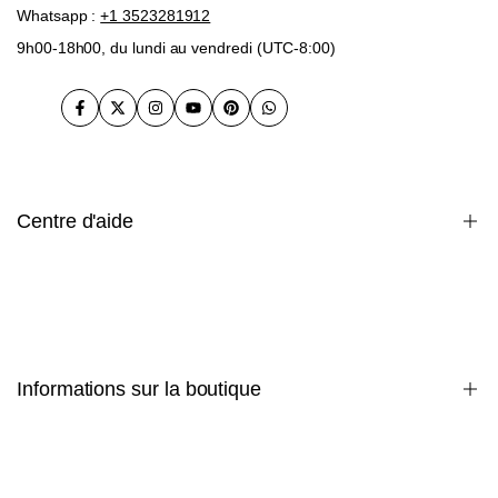
Whatsapp :
+1 3523281912
9h00-18h00, du lundi au vendredi (UTC-8:00)
Facebook
Twitter
Instagram
Youtube
Pinterest
WhatsApp
Centre d'aide
garantie
Paiement
politique de confidentialité
Politique d'expédition
Informations sur la boutique
termes et conditions
Politique de retours et d'échanges
Politique en matière de cookies
Maison
DROITS DE PROPRIÉTÉ INTELLECTUELLE
À propos de nous