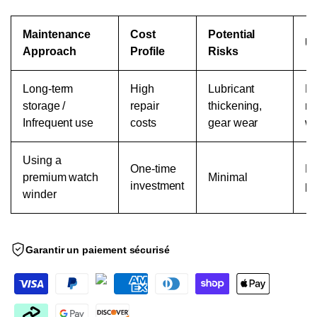
Maintenance
Cost
Potential
Us
Approach
Profile
Risks
Long-term
High
Lubricant
Ma
storage /
repair
thickening,
re
Infrequent use
costs
gear wear
we
Using a
One-time
Re
premium watch
Minimal
investment
pr
winder
Garantir un paiement sécurisé