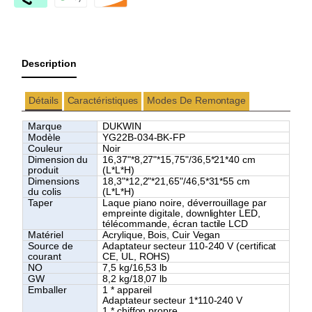
Description
Détails
Caractéristiques
Modes De Remontage
Marque
DUKWIN
Modèle
YG22B-034-BK-FP
Couleur
Noir
Dimension du
16,37"*8,27"*15,75"/36,5*21*40 cm
produit
(L*L*H)
Dimensions
18,3"*12,2"*21,65"/46,5*31*55 cm
du colis
(L*L*H)
Taper
Laque piano noire,
déverrouillage par
empreinte digitale, downlighter LED,
télécommande, écran tactile LCD
Matériel
Acrylique, Bois, Cuir Vegan
Source de
Adaptateur secteur 110-240 V (certificat
courant
CE, UL, ROHS)
NO
7,5 kg/16,53 lb
GW
8,2 kg/18,07 lb
Emballer
1 * appareil
Adaptateur secteur 1*110-240 V
1 * chiffon propre