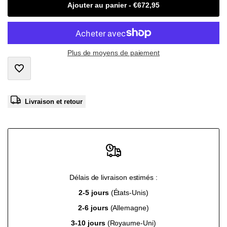
Ajouter au panier
-
€672,95
interpolation
interpolation
value
value
Plus de moyens de paiement
"product"
"product"
Ajouter
for
for
Livraison et retour
à
"Diminuer
"Augmenter
la
la
la
liste
quantité
quantité
de
Délais de livraison estimés :
pour
pour
2-5 jours
(États-Unis)
souhaits
{{
{{
2-6 jours
(Allemagne)
3-10 jours
(Royaume-Uni)